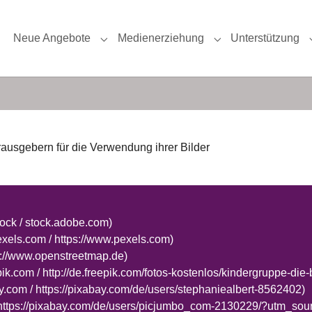
Neue Angebote
Medienerziehung
Unterstützung
Submenu for "Neue Angebote"
Submenu for "Medi
ausgebern für die Verwendung ihrer Bilder
ock / stock.adobe.com)
xels.com / https://www.pexels.com)
s://www.openstreetmap.de)
pik.com / http://de.freepik.com/fotos-kostenlos/kindergruppe-di
y.com / https://pixabay.com/de/users/stephaniealbert-8562402)
 https://pixabay.com/de/users/picjumbo_com-2130229/?utm_sour