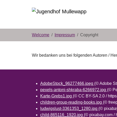
Skip to main content
Skip to page footer
You are here:
Welcome
Impressum
Copyright
Wir bedanken uns bei folgenden Autoren / Her
AdobeStock_96277466.jpeg
(© Adobe St
pexels-antoni-shkraba-6266972.jpg
(© Pe
Karte-Grebs1.jpg
(© CC BY-SA 2.0 / http
children-group-reading-books.jpg
(© free
ludwigslust-3361353_1280.jpg
(© pixaba
child-865116_1920.jpg
(© pixabay.com /