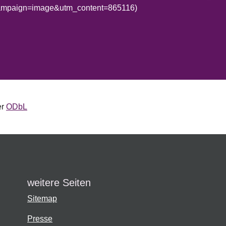
campaign=image&utm_content=865116)
er
ODbL
weitere Seiten
Sitemap
Presse