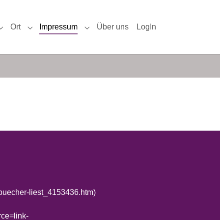
Ort
Impressum
Über uns
LogIn
enerziehung"
Submenu for "Unterstützung"
Submenu for "Ort"
Submenu for "Impressum"
e-buecher-liest_4153436.htm)
ce=link-