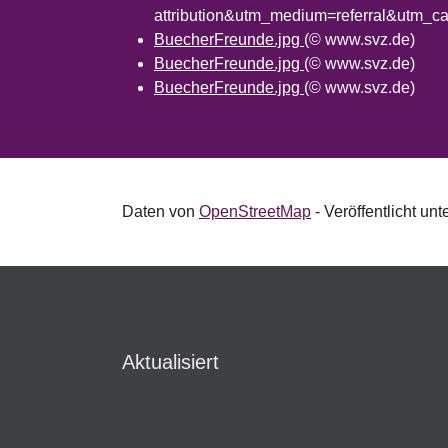
attribution&utm_medium=referral&utm_
BuecherFreunde.jpg
(© www.svz.de)
BuecherFreunde.jpg
(© www.svz.de)
BuecherFreunde.jpg
(© www.svz.de)
Daten von
OpenStreetMap
- Veröffentlicht unt
Aktualisiert